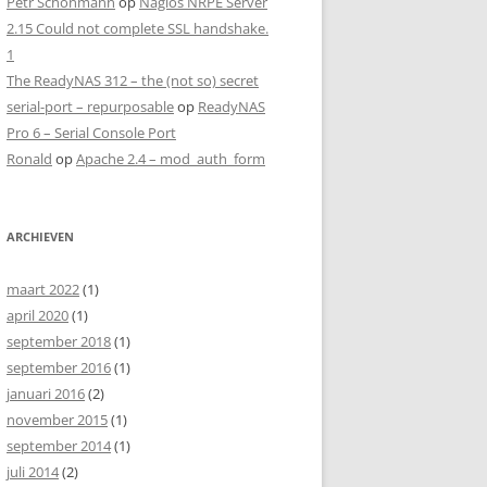
Petr Schonmann
op
Nagios NRPE Server
2.15 Could not complete SSL handshake.
1
The ReadyNAS 312 – the (not so) secret
serial-port – repurposable
op
ReadyNAS
Pro 6 – Serial Console Port
Ronald
op
Apache 2.4 – mod_auth_form
ARCHIEVEN
maart 2022
(1)
april 2020
(1)
september 2018
(1)
september 2016
(1)
januari 2016
(2)
november 2015
(1)
september 2014
(1)
juli 2014
(2)