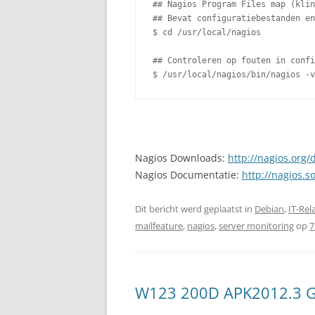
## Nagios Program Files map (klin
## Bevat configuratiebestanden en
$ cd /usr/local/nagios

## Controleren op fouten in confi
$ /usr/local/nagios/bin/nagios -v
Nagios Downloads:
http://nagios.org
Nagios Documentatie:
http://nagios.s
Dit bericht werd geplaatst in
Debian
,
IT-Rel
mailfeature
,
nagios
,
server monitoring
op
7
W123 200D APK2012.3 