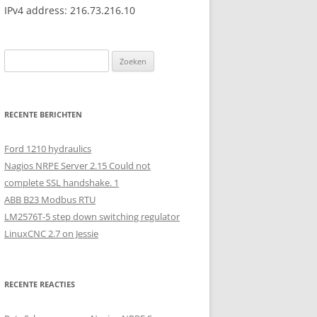
IPv4 address: 216.73.216.10
Zoeken
naar:
RECENTE BERICHTEN
Ford 1210 hydraulics
Nagios NRPE Server 2.15 Could not
complete SSL handshake. 1
ABB B23 Modbus RTU
LM2576T-5 step down switching regulator
LinuxCNC 2.7 on Jessie
RECENTE REACTIES