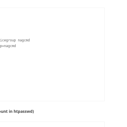
icegroup nagcmd

p=nagcmd

unt in htpasswd)