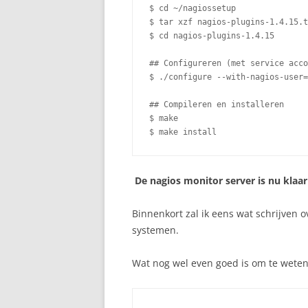
$ cd ~/nagiossetup

$ tar xzf nagios-plugins-1.4.15.t
$ cd nagios-plugins-1.4.15

## Configureren (met service acco
$ ./configure --with-nagios-user=
## Compileren en installeren

$ make

$ make install
De nagios monitor server is nu klaar
Binnenkort zal ik eens wat schrijven
systemen.
Wat nog wel even goed is om te weten