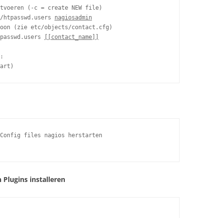
tvoeren (-c = create NEW file)

/htpasswd.users 
nagiosadmin
oon (zie etc/objects/contact.cfg)

passwd.users 
[[contact_name]]
:

art)
Config files nagios herstarten

 Plugins installeren