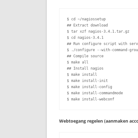
$ cd ~/nagiossetup

## Extract download

$ tar xzf nagios-3.4.1.tar.gz

$ cd nagios-3.4.1

## Run configure script with serv
$ ./configure --with-command-grou
## Compile source

$ make all

## Install nagios

$ make install

$ make install-init

$ make install-config

$ make install-commandmode

$ make install-webconf
Webtoegang regelen (aanmaken acco