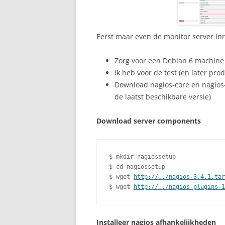
Eerst maar even de monitor server inr
Zorg voor een Debian 6 machine 
Ik heb voor de test (en later pro
Download nagios-core en nagios-
de laatst beschikbare versie)
Download server components
$ mkdir nagiossetup

$ cd nagiossetup

$ wget 
http://../nagios-3.4.1.tar
$ wget 
http://../nagios-plugins-1
Installeer nagios afhankelijkheden