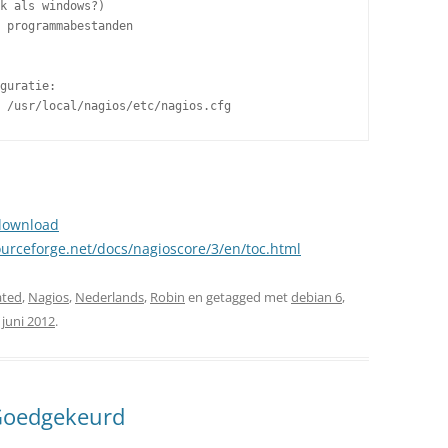
k als windows?)

 programmabestanden

guratie:

 /usr/local/nagios/etc/nagios.cfg
/download
ourceforge.net/docs/nagioscore/3/en/toc.html
ated
,
Nagios
,
Nederlands
,
Robin
en getagged met
debian 6
,
 juni 2012
.
Goedgekeurd