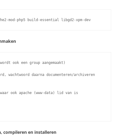
he2-mod-php5 build-essential libgd2-xpm-dev
anmaken
wordt ook een group aangemaakt)

rd, wachtwoord daarna documenteren/archiveren

waar ook apache (www-data) lid van is

, compileren en installeren