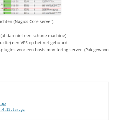
ichten (Nagios Core server):
(al dan niet een schone machine)
ductie) een VPS op het net gehuurd.
plugins voor een basis monitoring server. (Pak gewoon
.gz
.4.15.tar.gz