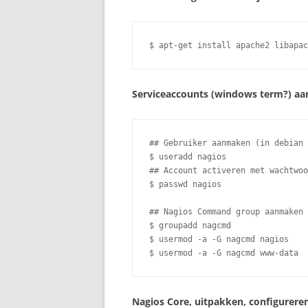
$ apt-get install apache2 libapac
Serviceaccounts (windows term?) a
## Gebruiker aanmaken (in debian 
$ useradd nagios

## Account activeren met wachtwoo
$ passwd nagios 

## Nagios Command group aanmaken 
$ groupadd nagcmd

$ usermod -a -G nagcmd nagios

$ usermod -a -G nagcmd www-data
Nagios Core, uitpakken, configureren